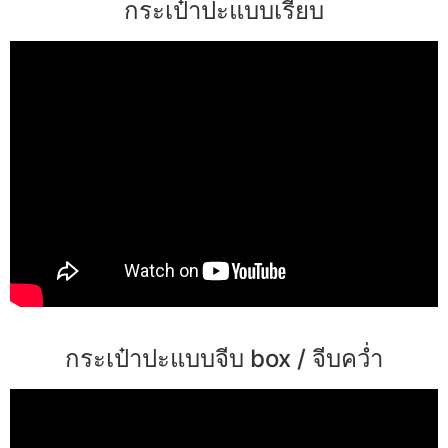
กระเป๋าปะแบบเรียบ
กระเป๋าปะแบบจีบ box / จีบคว่ำ