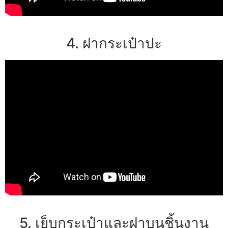
4. ฝากระเป๋าปะ
5. เย็บกระเป๋าและฝาบนชิ้นงาน