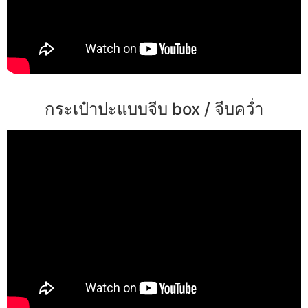
กระเป๋าปะแบบจีบ box / จีบคว่ำ