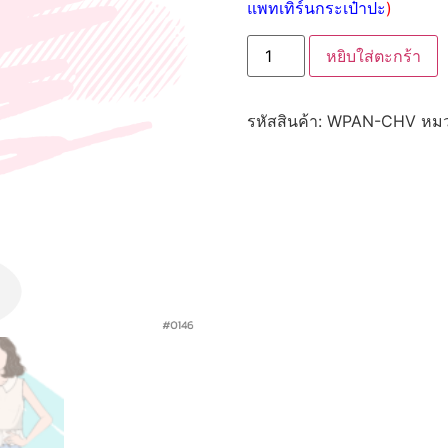
แพทเทิร์นกระเป๋าปะ
)
หยิบใส่ตะกร้า
รหัสสินค้า:
WPAN-CHV
หมว