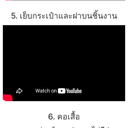
5. เย็บกระเป๋าและฝาบนชิ้นงาน
6. คอเสื้อ