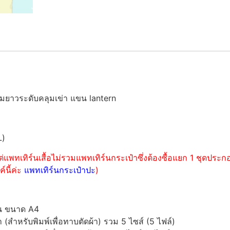
ยาวระดับคลุมเข่า แขน lantern
L)
่แพทเทิร์นเสื้อไม่รวมแพทเทิร์นกระเป๋าซึ่งต้องซื้อแยก 1 ชุดปร
์นี้ค่ะ
แพทเทิร์นกระเป๋าปะ
)
์น ขนาด A4
ำหรับพิมพ์เพื่อทาบตัดผ้า) รวม 5 ไซส์ (5 ไฟล์)