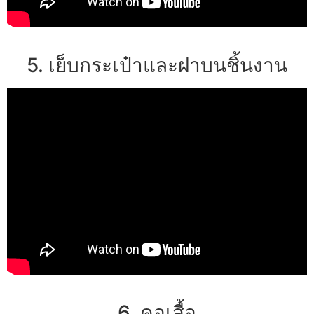
5. เย็บกระเป๋าและฝาบนชิ้นงาน
6. คอเสื้อ