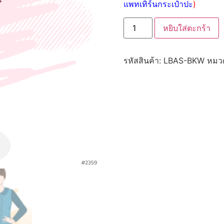
แพทเทิร์นกระเป๋าปะ
)
หยิบใส่ตะกร้า
รหัสสินค้า:
LBAS-BKW
หมวด