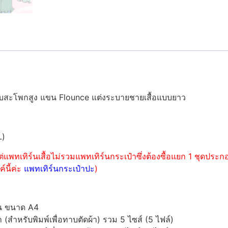
ดับสะโพกสูง แขน Flounce แต่งระบายชายเสื้อแบบยาว
L)
่แพทเทิร์นเสื้อไม่รวมแพทเทิร์นกระเป๋าซึ่งต้องซื้อแยก 1 ชุดปร
์นี้ค่ะ
แพทเทิร์นกระเป๋าปะ
)
์น ขนาด A4
ำหรับพิมพ์เพื่อทาบตัดผ้า) รวม 5 ไซส์ (5 ไฟล์)