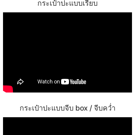
กระเป๋าปะแบบเรียบ
กระเป๋าปะแบบจีบ box / จีบคว่ำ