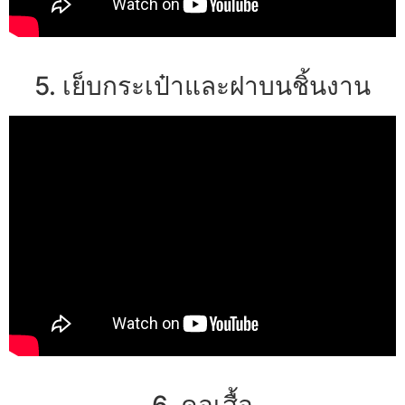
5. เย็บกระเป๋าและฝาบนชิ้นงาน
6. คอเสื้อ