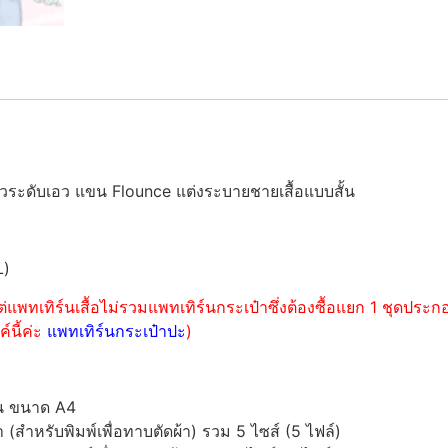
วระดับเอว แขน Flounce แต่งระบายชายเสื้อแบบสั้น
L)
่แพทเทิร์นเสื้อไม่รวมแพทเทิร์นกระเป๋าซึ่งต้องซื้อแยก 1 ชุดปร
์นี้ค่ะ
แพทเทิร์นกระเป๋าปะ
)
์น ขนาด A4
ำหรับพิมพ์เพื่อทาบตัดผ้า) รวม 5 ไซส์ (5 ไฟล์)