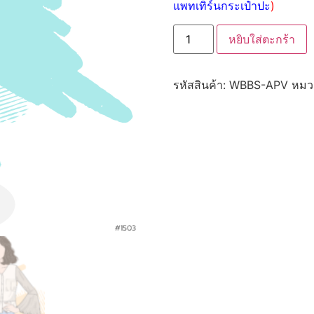
แพทเทิร์นกระเป๋าปะ
)
หยิบใส่ตะกร้า
รหัสสินค้า:
WBBS-APV
หมวด