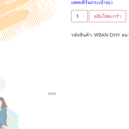
แพทเทิร์นกระเป๋าปะ
)
หยิบใส่ตะกร้า
รหัสสินค้า:
WBAN-DHV
หมว