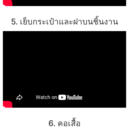
5. เย็บกระเป๋าและฝาบนชิ้นงาน
6. คอเสื้อ