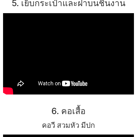
5. เย็บกระเป๋าและฝาบนชิ้นงาน
6. คอเสื้อ
คอวี สวมหัว มีปก