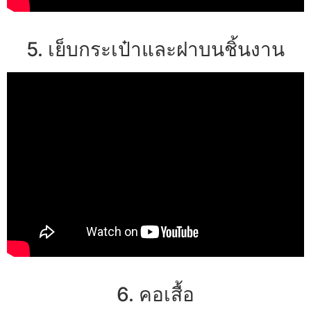
5. เย็บกระเป๋าและฝาบนชิ้นงาน
6. คอเสื้อ