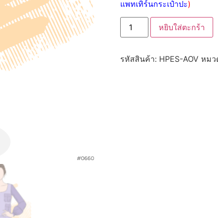
แพทเทิร์นกระเป๋าปะ
)
หยิบใส่ตะกร้า
รหัสสินค้า:
HPES-AOV
หมวด