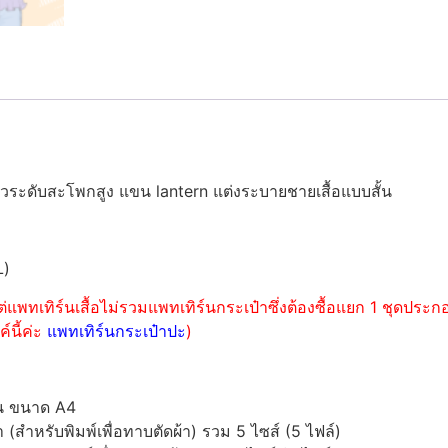
วระดับสะโพกสูง แขน lantern แต่งระบายชายเสื้อแบบสั้น
L)
่แพทเทิร์นเสื้อไม่รวมแพทเทิร์นกระเป๋าซึ่งต้องซื้อแยก 1 ชุดปร
์นี้ค่ะ
แพทเทิร์นกระเป๋าปะ
)
์น ขนาด A4
ำหรับพิมพ์เพื่อทาบตัดผ้า) รวม 5 ไซส์ (5 ไฟล์)