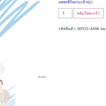
แพทเทิร์นกระเป๋าปะ
)
หยิบใส่ตะกร้า
รหัสสินค้า:
WPDS-ANW
หมว