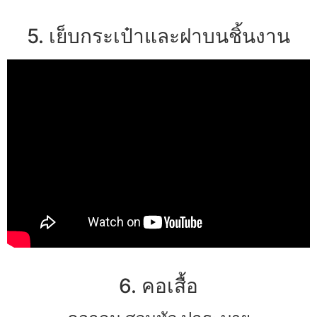
5. เย็บกระเป๋าและฝาบนชิ้นงาน
6. คอเสื้อ