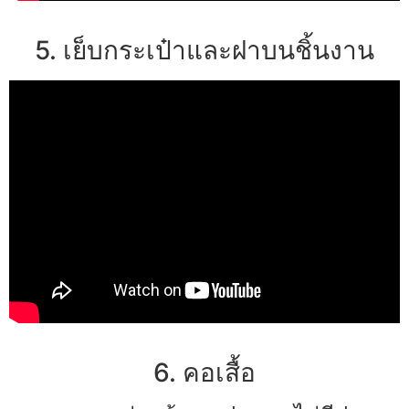
5. เย็บกระเป๋าและฝาบนชิ้นงาน
6. คอเสื้อ