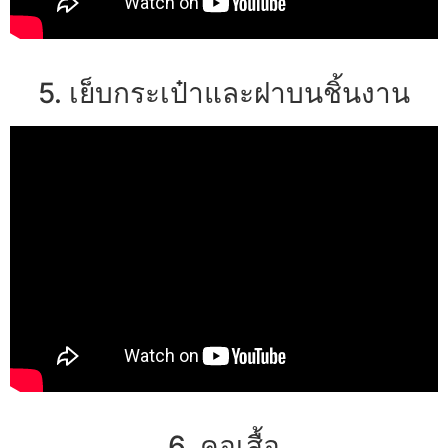
5. เย็บกระเป๋าและฝาบนชิ้นงาน
6. คอเสื้อ