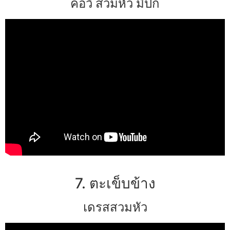
คอวี สวมหัว มีปก
7. ตะเข็บข้าง
เดรสสวมหัว