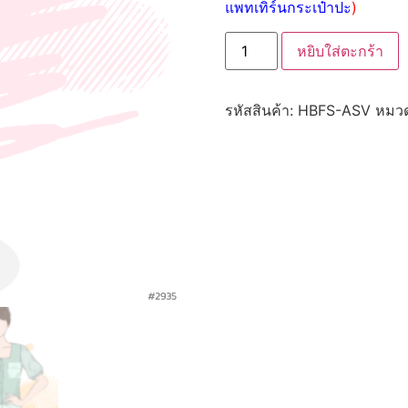
แพทเทิร์นกระเป๋าปะ
)
หยิบใส่ตะกร้า
รหัสสินค้า:
HBFS-ASV
หมวด