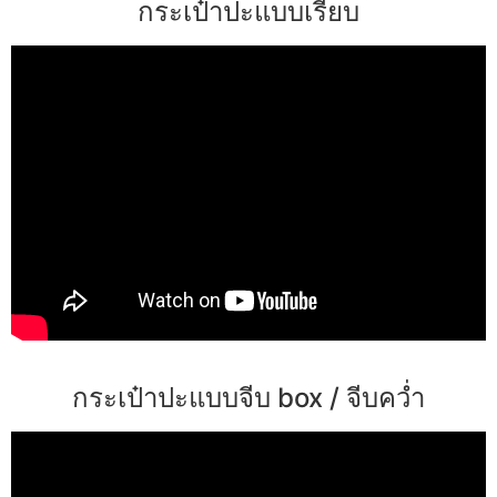
กระเป๋าปะแบบเรียบ
กระเป๋าปะแบบจีบ box / จีบคว่ำ