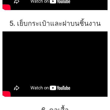
5. เย็บกระเป๋าและฝาบนชิ้นงาน
6. คอเสื้อ