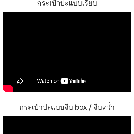
กระเป๋าปะแบบเรียบ
กระเป๋าปะแบบจีบ box / จีบคว่ำ