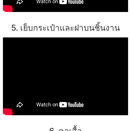
5. เย็บกระเป๋าและฝาบนชิ้นงาน
6. คอเสื้อ