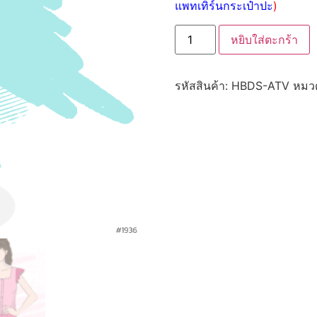
แพทเทิร์นกระเป๋าปะ
)
หยิบใส่ตะกร้า
รหัสสินค้า:
HBDS-ATV
หมวด