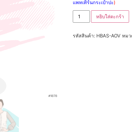
แพทเทิร์นกระเป๋าปะ
)
หยิบใส่ตะกร้า
รหัสสินค้า:
HBAS-AOV
หมวด