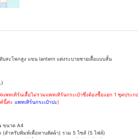
ดับสะโพกสูง แขน lantern แต่งระบายชายเสื้อแบบสั้น
L)
่แพทเทิร์นเสื้อไม่รวมแพทเทิร์นกระเป๋าซึ่งต้องซื้อแยก 1 ชุดปร
์นี้ค่ะ
แพทเทิร์นกระเป๋าปะ
)
์น ขนาด A4
ำหรับพิมพ์เพื่อทาบตัดผ้า) รวม 5 ไซส์ (5 ไฟล์)