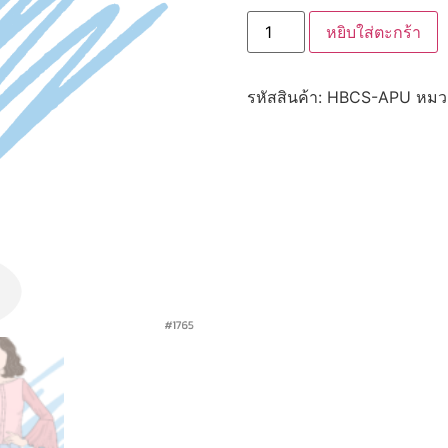
หยิบใส่ตะกร้า
รหัสสินค้า:
HBCS-APU
หมวด