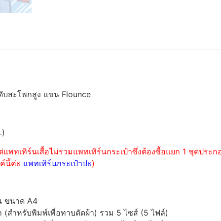
ะดับสะโพกสูง แขน Flounce
L)
่แพทเทิร์นเสื้อไม่รวมแพทเทิร์นกระเป๋าซึ่งต้องซื้อแยก 1 ชุดปร
์นี้ค่ะ
แพทเทิร์นกระเป๋าปะ
)
์น ขนาด A4
ำหรับพิมพ์เพื่อทาบตัดผ้า) รวม 5 ไซส์ (5 ไฟล์)