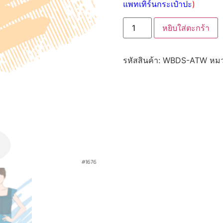
แพทเทิร์นกระเป๋าปะ
)
หยิบใส่ตะกร้า
รหัสสินค้า:
WBDS-ATW
หมว