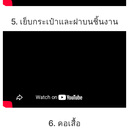
5. เย็บกระเป๋าและฝาบนชิ้นงาน
6. คอเสื้อ