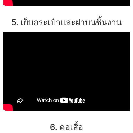
5. เย็บกระเป๋าและฝาบนชิ้นงาน
6. คอเสื้อ