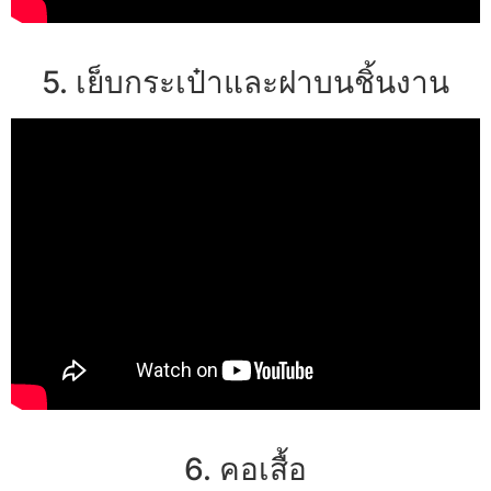
5. เย็บกระเป๋าและฝาบนชิ้นงาน
6. คอเสื้อ