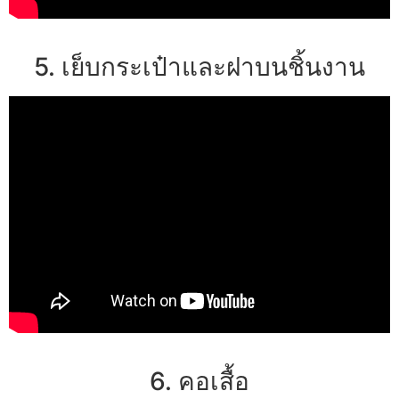
5. เย็บกระเป๋าและฝาบนชิ้นงาน
6. คอเสื้อ