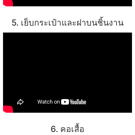
5. เย็บกระเป๋าและฝาบนชิ้นงาน
6. คอเสื้อ