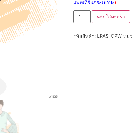
แพทเทิร์นกระเป๋าปะ
)
หยิบใส่ตะกร้า
รหัสสินค้า:
LPAS-CPW
หมวด