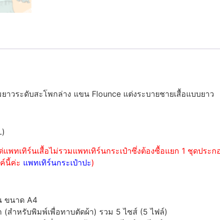
มยาวระดับสะโพกล่าง แขน Flounce แต่งระบายชายเสื้อแบบยาว
L)
่แพทเทิร์นเสื้อไม่รวมแพทเทิร์นกระเป๋าซึ่งต้องซื้อแยก 1 ชุดปร
์นี้ค่ะ
แพทเทิร์นกระเป๋าปะ
)
์น ขนาด A4
ำหรับพิมพ์เพื่อทาบตัดผ้า) รวม 5 ไซส์ (5 ไฟล์)