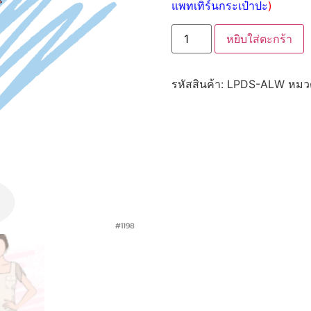
แพทเทิร์นกระเป๋าปะ
)
หยิบใส่ตะกร้า
รหัสสินค้า:
LPDS-ALW
หมวด