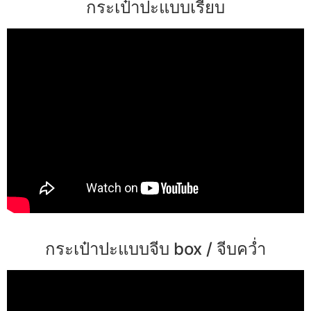
กระเป๋าปะแบบเรียบ
กระเป๋าปะแบบจีบ box / จีบคว่ำ