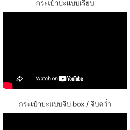
กระเป๋าปะแบบเรียบ
กระเป๋าปะแบบจีบ box / จีบคว่ำ