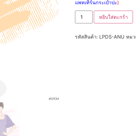
แพทเทิร์นกระเป๋าปะ
)
หยิบใส่ตะกร้า
รหัสสินค้า:
LPDS-ANU
หมวด