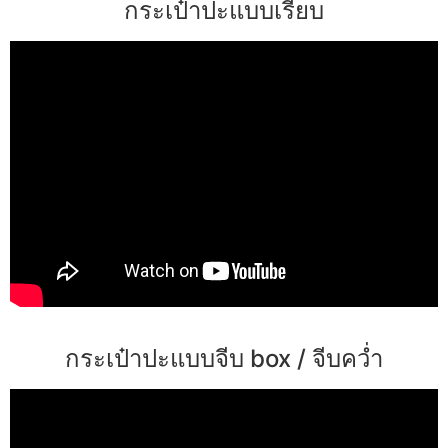
กระเป๋าปะแบบเรียบ
กระเป๋าปะแบบจีบ box / จีบคว่ำ