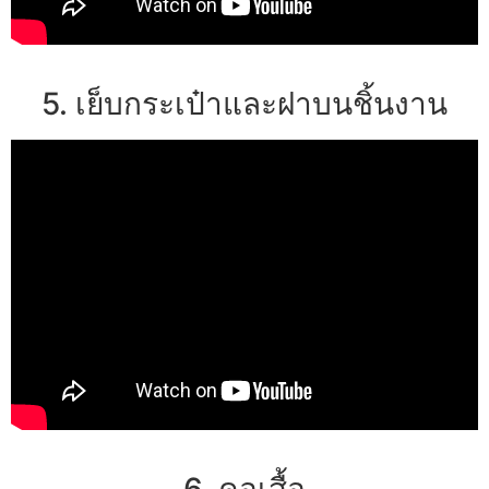
5. เย็บกระเป๋าและฝาบนชิ้นงาน
6. คอเสื้อ