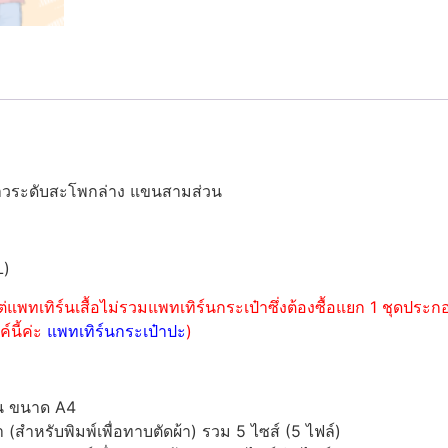
าวระดับสะโพกล่าง แขนสามส่วน
L)
่แพทเทิร์นเสื้อไม่รวมแพทเทิร์นกระเป๋าซึ่งต้องซื้อแยก 1 ชุดปร
์นี้ค่ะ
แพทเทิร์นกระเป๋าปะ
)
์น ขนาด A4
ำหรับพิมพ์เพื่อทาบตัดผ้า) รวม 5 ไซส์ (5 ไฟล์)