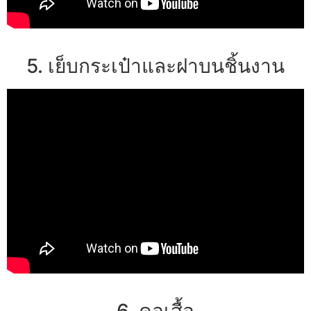
5. เย็บกระเป๋าและฝาบนชิ้นงาน
6. คอเสื้อ