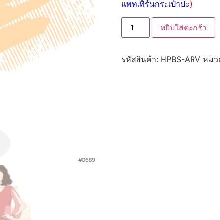
แพทเทิร์นกระเป๋าปะ
)
หยิบใส่ตะกร้า
รหัสสินค้า:
HPBS-ARV
หมวด