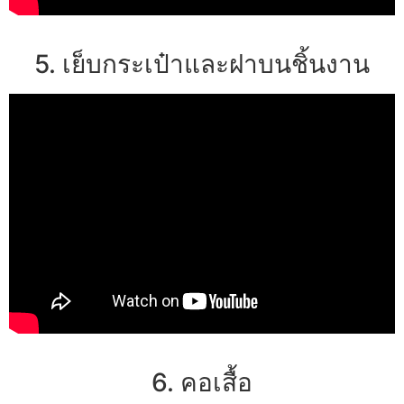
5. เย็บกระเป๋าและฝาบนชิ้นงาน
6. คอเสื้อ