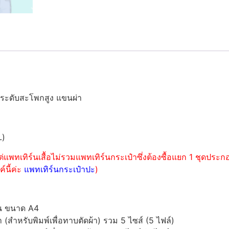
วระดับสะโพกสูง แขนผ่า
L)
่แพทเทิร์นเสื้อไม่รวมแพทเทิร์นกระเป๋าซึ่งต้องซื้อแยก 1 ชุดปร
์นี้ค่ะ
แพทเทิร์นกระเป๋าปะ
)
์น ขนาด A4
ำหรับพิมพ์เพื่อทาบตัดผ้า) รวม 5 ไซส์ (5 ไฟล์)