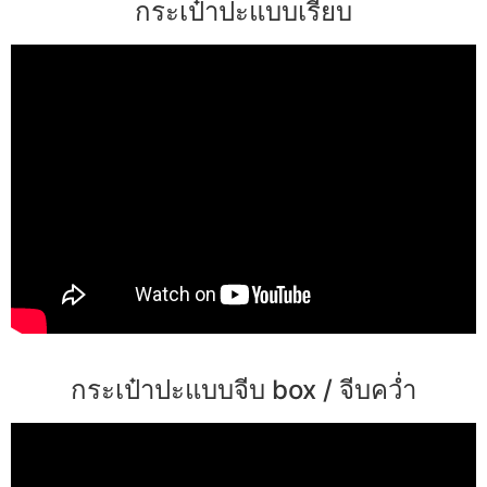
กระเป๋าปะแบบเรียบ
กระเป๋าปะแบบจีบ box / จีบคว่ำ